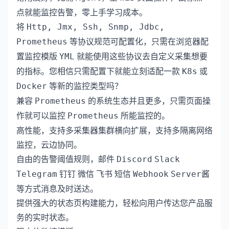
点就能监控告警，零上手学习成本。
将
Http, Jmx, Ssh, Snmp, Jdbc,
等协议规范可配置化，只需在浏览器配
Prometheus
置监控模版
就能使用这些协议去自定义采集想要
YML
的指标。您相信只需配置下就能立刻适配一款
或
K8s
等新的监控类型吗？
Docker
兼容
的系统生态并且更多，只需页面操
Prometheus
作就可以监控
所能监控的。
Prometheus
高性能，支持多采集器集群横向扩展，支持多隔离网络
监控，云边协同。
自由的告警阈值规则，
邮件
Discord
Slack
Telegram
钉钉
微信
飞书
短信
Webhook
Server酱
等方式消息及时送达。
提供强大的状态页构建能力，轻松向用户传达您产品服
务的实时状态。