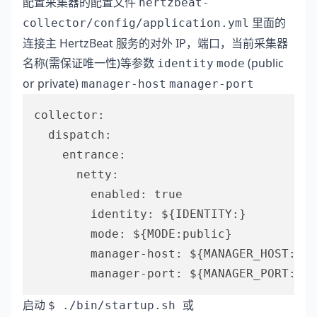
配置采集器的配置文件
hertzbeat-
里面的
collector/config/application.yml
连接主 HertzBeat 服务的对外 IP，端口，当前采集器
名称(需保证唯一性)等参数
(public
identity
mode
or private)
manager-host
manager-port
collector:

  dispatch:

    entrance:

      netty:

        enabled: true

        identity: ${IDENTITY:}

        mode: ${MODE:public}

        manager-host: ${MANAGER_HOST:
127
        manager-port: ${MANAGER_PORT:
115
启动
或
$ ./bin/startup.sh