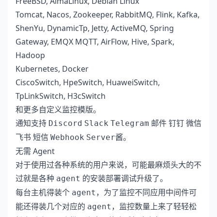
FreeBSD
,
AlmaLinux
,
Debian Linux
Tomcat
,
Nacos
,
Zookeeper
,
RabbitMQ
,
Flink
,
Kafka
,
ShenYu
,
DynamicTp
,
Jetty
,
ActiveMQ
,
Spring
Gateway
,
EMQX MQTT
,
AirFlow
,
Hive
,
Spark
,
Hadoop
Kubernetes
,
Docker
CiscoSwitch
,
HpeSwitch
,
HuaweiSwitch
,
TpLinkSwitch
,
H3cSwitch
和更多自定义监控模版。
通知支持
Discord
Slack
Telegram
邮件
钉钉
微信
。
飞书
短信
Webhook
Server酱
无需 Agent
对于使用过各种系统的用户来说，可能最麻烦头大的不
过就是各种
的安装部署调试升级了。
agent
每台主机得装个
，为了监控不同应用中间件可
agent
能还得装几个对应的
，监控数量上来了轻轻松
agent