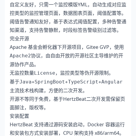
自定义友好，只需一个监控模版YML，自动生成对应监
控类型的监控管理页面，数据图表页面，阈值配置等。
阈值告警通知友好，基于表达式阈值配置，多种告警通
知渠道，支持告警静默，时段标签告警级别过滤等。
完全开源
Apache 基金会孵化器下开源项目，Gitee GVP，使用
协议，由自由开放的开源社区主导维护的开
Apache2
源协作产品。
无监控数量
，监控类型等伪开源限制。
License
基于
Java+SpringBoot+TypeScript+Angular
主流技术栈构建，方便的二次开发。
开源不等同于免费，基于HertzBeat二次开发需保留页
面脚注，版权等。
安装配置
HertzBeat 支持通过源码安装启动，Docker 容器运行
和安装包方式安装部署，CPU 架构支持 x86/arm64。