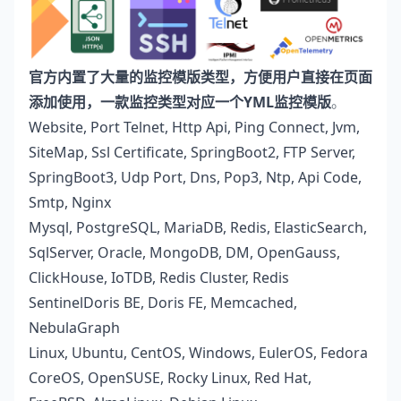
官方内置了大量的监控模版类型，方便用户直接在页面
添加使用，一款监控类型对应一个YML监控模版
。
Website
,
Port Telnet
,
Http Api
,
Ping Connect
,
Jvm
,
SiteMap
,
Ssl Certificate
,
SpringBoot2
,
FTP Server
,
SpringBoot3
,
Udp Port
,
Dns
,
Pop3
,
Ntp
,
Api Code
,
Smtp
,
Nginx
Mysql
,
PostgreSQL
,
MariaDB
,
Redis
,
ElasticSearch
,
SqlServer
,
Oracle
,
MongoDB
,
DM
,
OpenGauss
,
ClickHouse
,
IoTDB
,
Redis Cluster
,
Redis
Sentinel
Doris BE
,
Doris FE
,
Memcached
,
NebulaGraph
Linux
,
Ubuntu
,
CentOS
,
Windows
,
EulerOS
,
Fedora
CoreOS
,
OpenSUSE
,
Rocky Linux
,
Red Hat
,