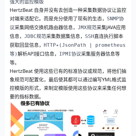
强大的监控模版
HertzBeat 自身并没有去创造一种采集数据协议让监控
对端来适配它。而是充分使用了现有的生态，
SNMP协
采集网络交换机路由器信息，
采集JAVA应用
议
JMX规范
信息，
采集数据集信息，
直连执行脚本
JDBC规范
SSH
获取回显信息，
HTTP+(JsonPath | prometheus
解析API接口信息，
采集服务器信息等
等)
IPMI协议
等。
HertzBeat 使用这些已有的标准协议或规范，将他们抽
象规范可配置化，最后使其都可以通过编写YML格式监
控模版的形式，来制定模版使用这些协议来采集任何想
要的指标数据。