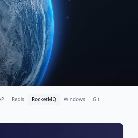
AP
Redis
RocketMQ
Windows
Git