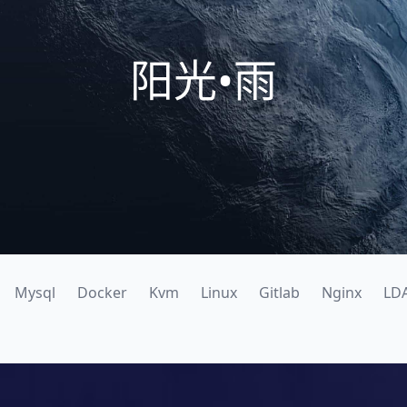
阳光•雨
Mysql
Docker
Kvm
Linux
Gitlab
Nginx
LD