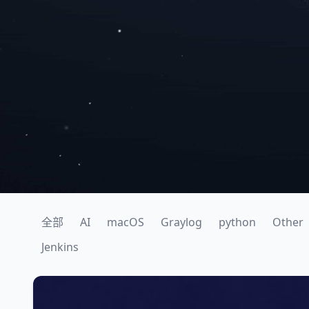
全部
AI
macOS
Graylog
python
Other
Jenkins