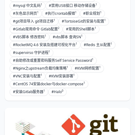
1
1
#mysql 中文乱码
#禁用USB接口 移动存储设备
1
1
1
#灰色显示网页
#执行crontab报错
#职业规划
1
1
#git项目导入 git项目迁移
#TortoiseGit的安装与配置
2
1
#Gitlab常用命令 Gitlab配置
#常用的Shell脚本
1
1
#VBS脚本 修改密码
#vbs脚本 查询SN
1
1
#RocketMQ 4.6 安装及搭建可视化平台
#Redis 主从配置
1
#supervirso 守护进程
1
#自助修改或重置密码服务Self Service Password
1
1
#Nginx之upstream负载均衡策略
#KVM网桥配置
1
1
#VNC安装与配置
#KVM安装部署
1
#CentOS 74安装docker与docker-compose
1
0
#安装Gitlab服务器
#Halo