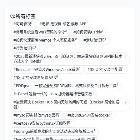
所有标签
1
1
#可可影视
#电影 电视剧 综艺 娱乐 APP
0
1
#常用系统查看WIFI密码的命令
#如何安装Caddy
0
1
#如何快速部署Memos 个人笔记服务
#滑块验证码
1
#行为验证码
#2025最新滑块验证码、图形验证码、解决滑块验证码识别的技术
1
方法大全（转载）
1
1
#Reinstall一键重装Windows/Linux系统
#3X-UI的安装与配置
0
#3X-UI的安装与配置 VPN
1
#PDFgear：一款完全免费PDF编辑、格式转换及合并拆分工具
1
#1Panel 是新一代的 Linux 服务器运维管理面板
#最新解决 Docker Hub 国内无法访问的问题（Docker 镜像加速
1
器）
1
1
#mysq安装 修改mysql密码
#ubuntu2404安装docker
1
#centos79安装python3x详细教程
1
#ddns-go简单高效的内网穿透动态域名解析工具
1
#linux安装配置ai大模型ollamalobechat应用部署