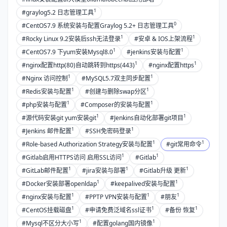
1
#graylog5.2 日志管理工具
0
#CentOS7.9 系统安装与配置Graylog 5.2+ 日志管理工具
1
1
#Rocky Linux 9.2安装后ssh无法登录
#安卓 & IOS上架流程
1
1
#CentOS7.9 下yum安装Mysql8.0
#jenkins安装与配置
1
1
#nginx配置http(80)自动跳转到https(443)
#nginx配置https
1
1
#Nginx 访问控制
#MySQL5.7双主同步配置
1
1
#Redis安装与配置
#创建与删除swap分区
1
1
#php安装与配置
#Composer的安装与配置
1
1
#源代码安装git yum安装git
#Jenkins自动化部署git项目
1
1
#Jenkins 邮件配置
#SSH免密码登录
1
1
#Role-based Authorization Strategy安装与配置
#git常用命令
1
1
#Gitlab启用HTTPS访问 启用SSL访问
#Gitlab
1
1
1
#GitLab邮件配置
#jira安装与部署
#Gitlab升级 更新
1
1
#Docker安装部署openldap
#keepalived安装与配置
1
1
1
#nginx安装与配置
#PPTP VPN安装与配置
#朋友
1
1
1
#CentOS挂载磁盘
#申请免费泛域名ssl证书
#备份 恢复
1
1
#Mysql不区分大小写
#配置golang国内镜像