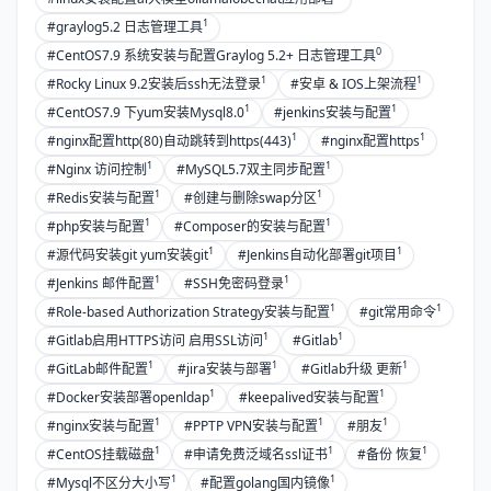
1
#graylog5.2 日志管理工具
0
#CentOS7.9 系统安装与配置Graylog 5.2+ 日志管理工具
1
1
#Rocky Linux 9.2安装后ssh无法登录
#安卓 & IOS上架流程
1
1
#CentOS7.9 下yum安装Mysql8.0
#jenkins安装与配置
1
1
#nginx配置http(80)自动跳转到https(443)
#nginx配置https
1
1
#Nginx 访问控制
#MySQL5.7双主同步配置
1
1
#Redis安装与配置
#创建与删除swap分区
1
1
#php安装与配置
#Composer的安装与配置
1
1
#源代码安装git yum安装git
#Jenkins自动化部署git项目
1
1
#Jenkins 邮件配置
#SSH免密码登录
1
1
#Role-based Authorization Strategy安装与配置
#git常用命令
1
1
#Gitlab启用HTTPS访问 启用SSL访问
#Gitlab
1
1
1
#GitLab邮件配置
#jira安装与部署
#Gitlab升级 更新
1
1
#Docker安装部署openldap
#keepalived安装与配置
1
1
1
#nginx安装与配置
#PPTP VPN安装与配置
#朋友
1
1
1
#CentOS挂载磁盘
#申请免费泛域名ssl证书
#备份 恢复
1
1
#Mysql不区分大小写
#配置golang国内镜像