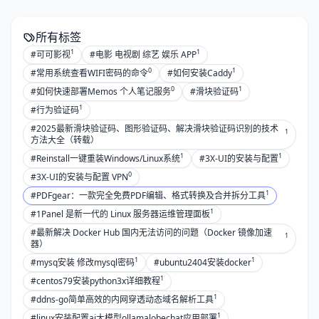
所有标签
1
1
#可可影视
#电影 电视剧 综艺 娱乐 APP
0
1
#常用系统查看WIFI密码的命令
#如何安装Caddy
0
1
#如何快速部署Memos 个人笔记服务
#滑块验证码
1
#行为验证码
#2025最新滑块验证码、图形验证码、解决滑块验证码识别的技术
1
方法大全（转载）
1
1
#Reinstall一键重装Windows/Linux系统
#3X-UI的安装与配置
0
#3X-UI的安装与配置 VPN
1
#PDFgear：一款完全免费PDF编辑、格式转换及合并拆分工具
1
#1Panel 是新一代的 Linux 服务器运维管理面板
#最新解决 Docker Hub 国内无法访问的问题（Docker 镜像加速
1
器）
1
1
#mysq安装 修改mysql密码
#ubuntu2404安装docker
1
#centos79安装python3x详细教程
1
#ddns-go简单高效的内网穿透动态域名解析工具
1
#linux安装配置ai大模型ollamalobechat应用部署