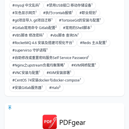
1
1
#mysql 中文乱码
#禁用USB接口 移动存储设备
1
1
1
#灰色显示网页
#执行crontab报错
#职业规划
1
1
#git项目导入 git项目迁移
#TortoiseGit的安装与配置
2
1
#Gitlab常用命令 Gitlab配置
#常用的Shell脚本
1
1
#VBS脚本 修改密码
#vbs脚本 查询SN
1
1
#RocketMQ 4.6 安装及搭建可视化平台
#Redis 主从配置
1
#supervirso 守护进程
1
#自助修改或重置密码服务Self Service Password
1
1
#Nginx之upstream负载均衡策略
#KVM网桥配置
1
1
#VNC安装与配置
#KVM安装部署
1
#CentOS 74安装docker与docker-compose
1
0
#安装Gitlab服务器
#Halo