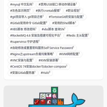
1
1
#mysql 中文乱码
#禁用USB接口 移动存储设备
1
1
1
#灰色显示网页
#执行crontab报错
#职业规划
1
1
#git项目导入 git项目迁移
#TortoiseGit的安装与配置
2
1
#Gitlab常用命令 Gitlab配置
#常用的Shell脚本
1
1
#VBS脚本 修改密码
#vbs脚本 查询SN
1
1
#RocketMQ 4.6 安装及搭建可视化平台
#Redis 主从配置
1
#supervirso 守护进程
1
#自助修改或重置密码服务Self Service Password
1
1
#Nginx之upstream负载均衡策略
#KVM网桥配置
1
1
#VNC安装与配置
#KVM安装部署
1
#CentOS 74安装docker与docker-compose
1
0
#安装Gitlab服务器
#Halo