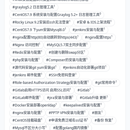
1
#graylog5.2 日志管理工具
0
#CentOS7.9 系统安装与配置Graylog 5.2+ 日志管理工具
1
1
#Rocky Linux 9.2安装后ssh无法登录
#安卓 & IOS上架流程
1
1
#CentOS7.9 下yum安装Mysql8.0
#jenkins安装与配置
1
1
#nginx配置http(80)自动跳转到https(443)
#nginx配置https
1
1
#Nginx 访问控制
#MySQL5.7双主同步配置
1
1
#Redis安装与配置
#创建与删除swap分区
1
1
#php安装与配置
#Composer的安装与配置
1
1
#源代码安装git yum安装git
#Jenkins自动化部署git项目
1
1
#Jenkins 邮件配置
#SSH免密码登录
1
1
#Role-based Authorization Strategy安装与配置
#git常用命令
1
1
#Gitlab启用HTTPS访问 启用SSL访问
#Gitlab
1
1
1
#GitLab邮件配置
#jira安装与部署
#Gitlab升级 更新
1
1
#Docker安装部署openldap
#keepalived安装与配置
1
1
1
#nginx安装与配置
#PPTP VPN安装与配置
#朋友
1
1
1
#CentOS挂载磁盘
#申请免费泛域名ssl证书
#备份 恢复
1
1
#Mysql不区分大小写
#配置golang国内镜像