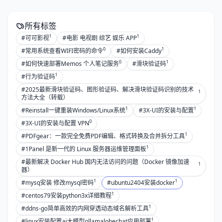
所有标签
1
1
#可可影视
#电影 电视剧 综艺 娱乐 APP
0
1
#常用系统查看WIFI密码的命令
#如何安装Caddy
0
1
#如何快速部署Memos 个人笔记服务
#滑块验证码
1
#行为验证码
#2025最新滑块验证码、图形验证码、解决滑块验证码识别的技术
1
方法大全（转载）
1
1
#Reinstall一键重装Windows/Linux系统
#3X-UI的安装与配置
0
#3X-UI的安装与配置 VPN
1
#PDFgear：一款完全免费PDF编辑、格式转换及合并拆分工具
1
#1Panel 是新一代的 Linux 服务器运维管理面板
#最新解决 Docker Hub 国内无法访问的问题（Docker 镜像加速
1
器）
1
1
#mysq安装 修改mysql密码
#ubuntu2404安装docker
1
#centos79安装python3x详细教程
1
#ddns-go简单高效的内网穿透动态域名解析工具
1
#linux安装配置ai大模型ollamalobechat应用部署