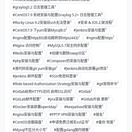
1
#graylog5.2 日志管理工具
0
#CentOS7.9 系统安装与配置Graylog 5.2+ 日志管理工具
1
1
#Rocky Linux 9.2安装后ssh无法登录
#安卓 & IOS上架流程
1
1
#CentOS7.9 下yum安装Mysql8.0
#jenkins安装与配置
1
1
#nginx配置http(80)自动跳转到https(443)
#nginx配置https
1
1
#Nginx 访问控制
#MySQL5.7双主同步配置
1
1
#Redis安装与配置
#创建与删除swap分区
1
1
#php安装与配置
#Composer的安装与配置
1
1
#源代码安装git yum安装git
#Jenkins自动化部署git项目
1
1
#Jenkins 邮件配置
#SSH免密码登录
1
1
#Role-based Authorization Strategy安装与配置
#git常用命令
1
1
#Gitlab启用HTTPS访问 启用SSL访问
#Gitlab
1
1
1
#GitLab邮件配置
#jira安装与部署
#Gitlab升级 更新
1
1
#Docker安装部署openldap
#keepalived安装与配置
1
1
1
#nginx安装与配置
#PPTP VPN安装与配置
#朋友
1
1
1
#CentOS挂载磁盘
#申请免费泛域名ssl证书
#备份 恢复
1
1
#Mysql不区分大小写
#配置golang国内镜像