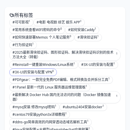
所有标签
1
1
#可可影视
#电影 电视剧 综艺 娱乐 APP
0
1
#常用系统查看WIFI密码的命令
#如何安装Caddy
0
1
#如何快速部署Memos 个人笔记服务
#滑块验证码
1
#行为验证码
#2025最新滑块验证码、图形验证码、解决滑块验证码识别的技术
1
方法大全（转载）
1
1
#Reinstall一键重装Windows/Linux系统
#3X-UI的安装与配置
0
#3X-UI的安装与配置 VPN
1
#PDFgear：一款完全免费PDF编辑、格式转换及合并拆分工具
1
#1Panel 是新一代的 Linux 服务器运维管理面板
#最新解决 Docker Hub 国内无法访问的问题（Docker 镜像加速
1
器）
1
1
#mysq安装 修改mysql密码
#ubuntu2404安装docker
1
#centos79安装python3x详细教程
1
#ddns-go简单高效的内网穿透动态域名解析工具
1
#linux安装配置ai大模型ollamalobechat应用部署