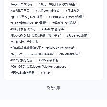
1
1
#mysql 中文乱码
#禁用USB接口 移动存储设备
1
1
1
#灰色显示网页
#执行crontab报错
#职业规划
1
1
#git项目导入 git项目迁移
#TortoiseGit的安装与配置
2
1
#Gitlab常用命令 Gitlab配置
#常用的Shell脚本
1
1
#VBS脚本 修改密码
#vbs脚本 查询SN
1
1
#RocketMQ 4.6 安装及搭建可视化平台
#Redis 主从配置
1
#supervirso 守护进程
1
#自助修改或重置密码服务Self Service Password
1
1
#Nginx之upstream负载均衡策略
#KVM网桥配置
1
1
#VNC安装与配置
#KVM安装部署
1
#CentOS 74安装docker与docker-compose
1
0
#安装Gitlab服务器
#Halo
没有文章