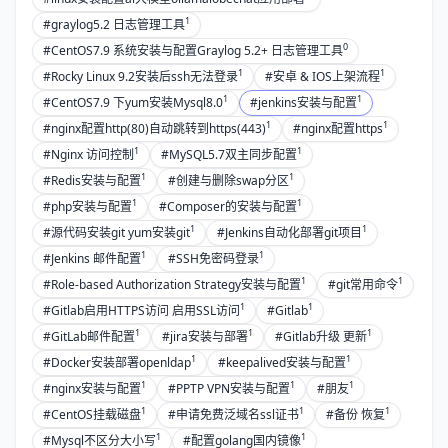
1
#graylog5.2 日志管理工具
0
#CentOS7.9 系统安装与配置Graylog 5.2+ 日志管理工具
1
1
#Rocky Linux 9.2安装后ssh无法登录
#安卓 & IOS上架流程
1
1
#CentOS7.9 下yum安装Mysql8.0
#jenkins安装与配置
1
1
#nginx配置http(80)自动跳转到https(443)
#nginx配置https
1
1
#Nginx 访问控制
#MySQL5.7双主同步配置
1
1
#Redis安装与配置
#创建与删除swap分区
1
1
#php安装与配置
#Composer的安装与配置
1
1
#源代码安装git yum安装git
#Jenkins自动化部署git项目
1
1
#Jenkins 邮件配置
#SSH免密码登录
1
1
#Role-based Authorization Strategy安装与配置
#git常用命令
1
1
#Gitlab启用HTTPS访问 启用SSL访问
#Gitlab
1
1
1
#GitLab邮件配置
#jira安装与部署
#Gitlab升级 更新
1
1
#Docker安装部署openldap
#keepalived安装与配置
1
1
1
#nginx安装与配置
#PPTP VPN安装与配置
#朋友
1
1
1
#CentOS挂载磁盘
#申请免费泛域名ssl证书
#备份 恢复
1
1
#Mysql不区分大小写
#配置golang国内镜像