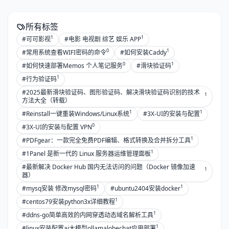
所有标签
1
1
#可可影视
#电影 电视剧 综艺 娱乐 APP
0
1
#常用系统查看WIFI密码的命令
#如何安装Caddy
0
1
#如何快速部署Memos 个人笔记服务
#滑块验证码
1
#行为验证码
#2025最新滑块验证码、图形验证码、解决滑块验证码识别的技术
1
方法大全（转载）
1
1
#Reinstall一键重装Windows/Linux系统
#3X-UI的安装与配置
0
#3X-UI的安装与配置 VPN
1
#PDFgear：一款完全免费PDF编辑、格式转换及合并拆分工具
1
#1Panel 是新一代的 Linux 服务器运维管理面板
#最新解决 Docker Hub 国内无法访问的问题（Docker 镜像加速
1
器）
1
1
#mysq安装 修改mysql密码
#ubuntu2404安装docker
1
#centos79安装python3x详细教程
1
#ddns-go简单高效的内网穿透动态域名解析工具
1
#linux安装配置ai大模型ollamalobechat应用部署