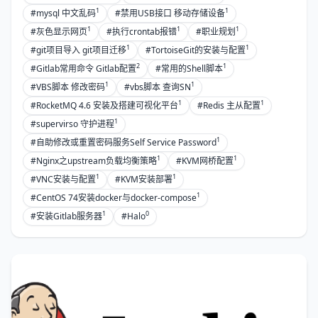
1
1
#mysql 中文乱码
#禁用USB接口 移动存储设备
1
1
1
#灰色显示网页
#执行crontab报错
#职业规划
1
1
#git项目导入 git项目迁移
#TortoiseGit的安装与配置
2
1
#Gitlab常用命令 Gitlab配置
#常用的Shell脚本
1
1
#VBS脚本 修改密码
#vbs脚本 查询SN
1
1
#RocketMQ 4.6 安装及搭建可视化平台
#Redis 主从配置
1
#supervirso 守护进程
1
#自助修改或重置密码服务Self Service Password
1
1
#Nginx之upstream负载均衡策略
#KVM网桥配置
1
1
#VNC安装与配置
#KVM安装部署
1
#CentOS 74安装docker与docker-compose
1
0
#安装Gitlab服务器
#Halo