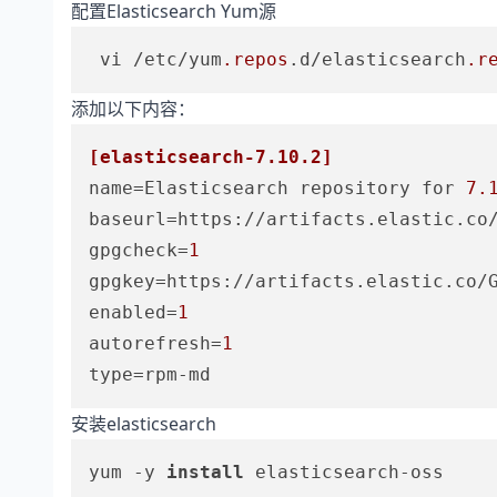
配置Elasticsearch Yum源
 vi /etc/yum
.repos
.d/elasticsearch
.r
添加以下内容：
[elasticsearch-7.10.2]
name
=Elasticsearch repository for 
7.
baseurl
=https://artifacts.elastic.co
gpgcheck
=
1
gpgkey
enabled
=
1
autorefresh
=
1
type
安装elasticsearch
yum -y 
install