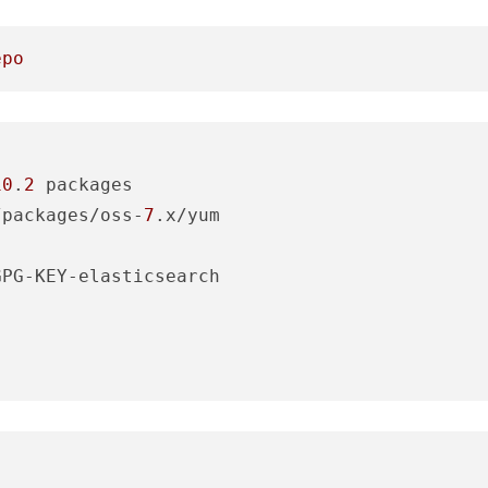
epo
10
.
2
/packages/oss-
7