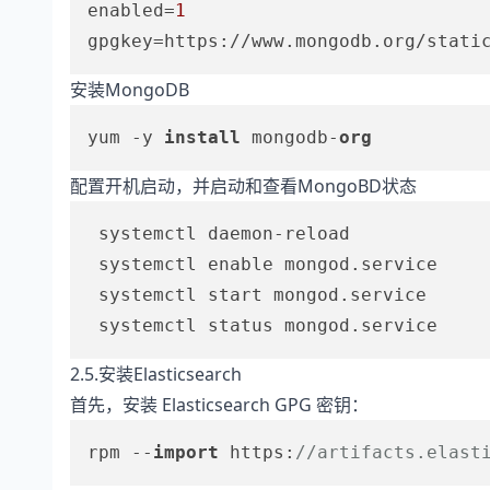
enabled
=
1
gpgkey
=https://www.mongodb.org/stati
安装MongoDB
yum -y 
install 
mongodb-
org 
配置开机启动，并启动和查看MongoBD状态
system
ctl daemon-reload

system
ctl enable mongod.service

system
ctl start mongod.service

system
2.5.安装Elasticsearch
首先，安装 Elasticsearch GPG 密钥：
rpm --
import
 https:
//artifacts.elast