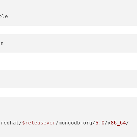
/redhat/
$releasever
/mongodb-org/
6.0
/x
86_64