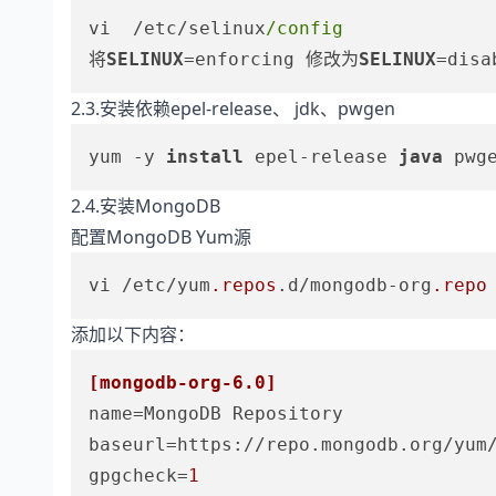
vi  /etc/selinux
/config 
将
SELINUX
=enforcing 修改为
SELINUX
2.3.安装依赖epel-release、 jdk、pwgen
yum -y 
install 
epel-release 
java 
2.4.安装MongoDB
配置MongoDB Yum源
vi /etc/yum
.repos
.d/mongodb-org
.repo
添加以下内容：
[mongodb-org-6.0]
name
baseurl
=https://repo.mongodb.org/yum
gpgcheck
=
1