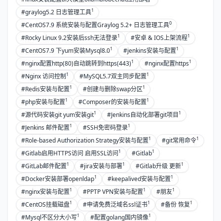
1
#graylog5.2 日志管理工具
0
#CentOS7.9 系统安装与配置Graylog 5.2+ 日志管理工具
1
1
#Rocky Linux 9.2安装后ssh无法登录
#安卓 & IOS上架流程
1
1
#CentOS7.9 下yum安装Mysql8.0
#jenkins安装与配置
1
1
#nginx配置http(80)自动跳转到https(443)
#nginx配置https
1
1
#Nginx 访问控制
#MySQL5.7双主同步配置
1
1
#Redis安装与配置
#创建与删除swap分区
1
1
#php安装与配置
#Composer的安装与配置
1
1
#源代码安装git yum安装git
#Jenkins自动化部署git项目
1
1
#Jenkins 邮件配置
#SSH免密码登录
1
1
#Role-based Authorization Strategy安装与配置
#git常用命令
1
1
#Gitlab启用HTTPS访问 启用SSL访问
#Gitlab
1
1
1
#GitLab邮件配置
#jira安装与部署
#Gitlab升级 更新
1
1
#Docker安装部署openldap
#keepalived安装与配置
1
1
1
#nginx安装与配置
#PPTP VPN安装与配置
#朋友
1
1
1
#CentOS挂载磁盘
#申请免费泛域名ssl证书
#备份 恢复
1
1
#Mysql不区分大小写
#配置golang国内镜像