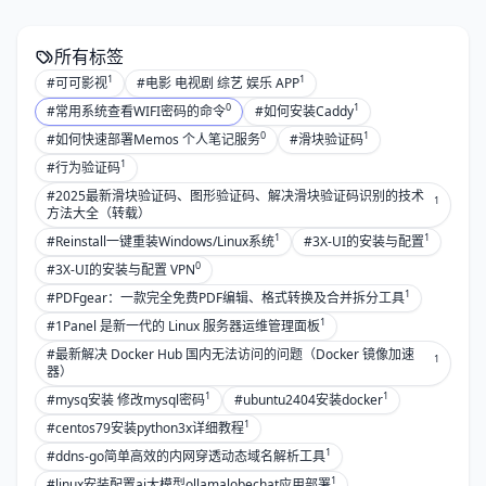
所有标签
1
1
#可可影视
#电影 电视剧 综艺 娱乐 APP
0
1
#常用系统查看WIFI密码的命令
#如何安装Caddy
0
1
#如何快速部署Memos 个人笔记服务
#滑块验证码
1
#行为验证码
#2025最新滑块验证码、图形验证码、解决滑块验证码识别的技术
1
方法大全（转载）
1
1
#Reinstall一键重装Windows/Linux系统
#3X-UI的安装与配置
0
#3X-UI的安装与配置 VPN
1
#PDFgear：一款完全免费PDF编辑、格式转换及合并拆分工具
1
#1Panel 是新一代的 Linux 服务器运维管理面板
#最新解决 Docker Hub 国内无法访问的问题（Docker 镜像加速
1
器）
1
1
#mysq安装 修改mysql密码
#ubuntu2404安装docker
1
#centos79安装python3x详细教程
1
#ddns-go简单高效的内网穿透动态域名解析工具
1
#linux安装配置ai大模型ollamalobechat应用部署