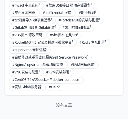
1
1
#mysql 中文乱码
#禁用USB接口 移动存储设备
1
1
1
#灰色显示网页
#执行crontab报错
#职业规划
1
1
#git项目导入 git项目迁移
#TortoiseGit的安装与配置
2
1
#Gitlab常用命令 Gitlab配置
#常用的Shell脚本
1
1
#VBS脚本 修改密码
#vbs脚本 查询SN
1
1
#RocketMQ 4.6 安装及搭建可视化平台
#Redis 主从配置
1
#supervirso 守护进程
1
#自助修改或重置密码服务Self Service Password
1
1
#Nginx之upstream负载均衡策略
#KVM网桥配置
1
1
#VNC安装与配置
#KVM安装部署
1
#CentOS 74安装docker与docker-compose
1
0
#安装Gitlab服务器
#Halo
没有文章