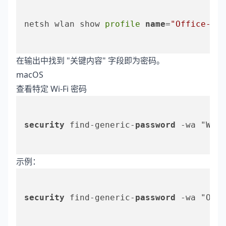
netsh wlan show
 profile 
name
=
"Office-WIF
在输出中找到 "关键内容" 字段即为密码。
macOS
查看特定 Wi-Fi 密码
security
 find-generic-
password
 -wa "WiF
示例：
security
 find-generic-
password
 -wa "Offi