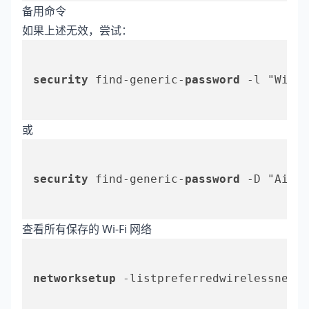
备用命令
如果上述无效，尝试：
security
 find-generic-
password
 -l "WiFi
或
security
 find-generic-
password
 -D "AirP
查看所有保存的 Wi-Fi 网络
networksetup
 -listpreferredwirelessnetwo