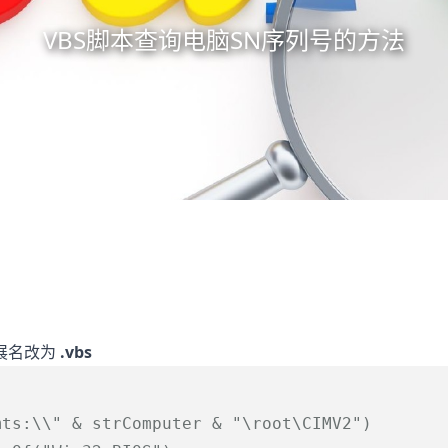
VBS脚本查询电脑SN序列号的方法
扩展名改为
.vbs
mts:\\"
& strComputer &
"\root\CIMV2"
)